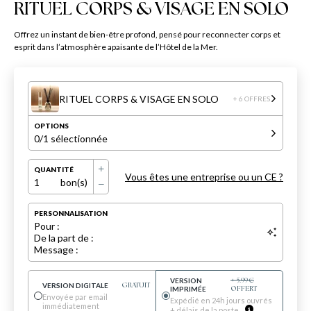
RITUEL CORPS & VISAGE EN SOLO
Offrez un instant de bien-être profond, pensé pour reconnecter corps et
esprit dans l’atmosphère apaisante de l’Hôtel de la Mer.
RITUEL CORPS & VISAGE EN SOLO
+ 6 OFFRES
OPTIONS
0
/1 sélectionnée
QUANTITÉ
Vous êtes une entreprise ou un CE ?
1
bon(s)
PERSONNALISATION
Pour :
De la part de :
Message :
VERSION
+
5.99
€
VERSION DIGITALE
GRATUIT
IMPRIMÉE
OFFERT
Envoyée par email
Expédié en 24h jours ouvrés
immédiatement
+ délais de la poste.