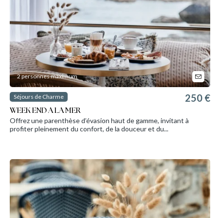
2 personnes maximum
250 €
Séjours de Charme
WEEK END A LA MER
Offrez une parenthèse d’évasion haut de gamme, invitant à
profiter pleinement du confort, de la douceur et du...