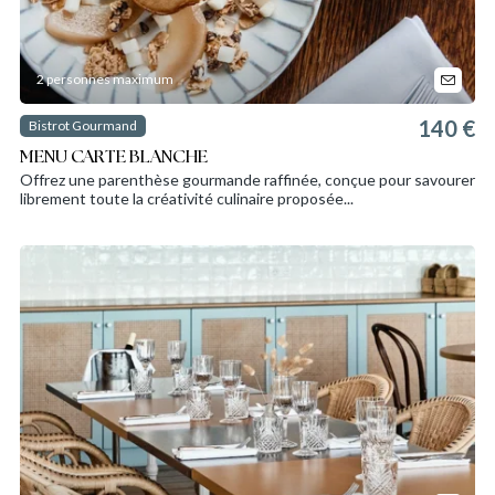
2 personnes maximum
140 €
Bistrot Gourmand
MENU CARTE BLANCHE
Offrez une parenthèse gourmande raffinée, conçue pour savourer
librement toute la créativité culinaire proposée...