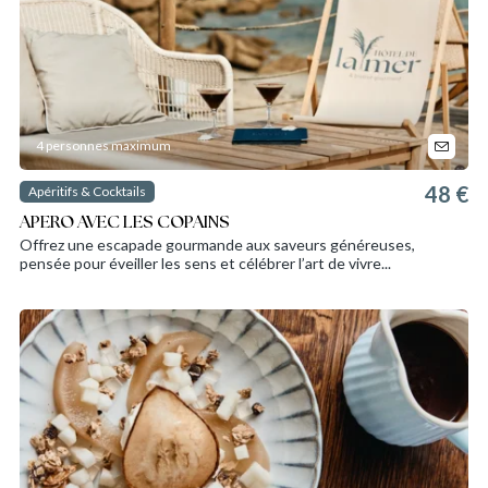
4 personnes maximum
48 €
Apéritifs & Cocktails
APERO AVEC LES COPAINS
Offrez une escapade gourmande aux saveurs généreuses,
pensée pour éveiller les sens et célébrer l’art de vivre...