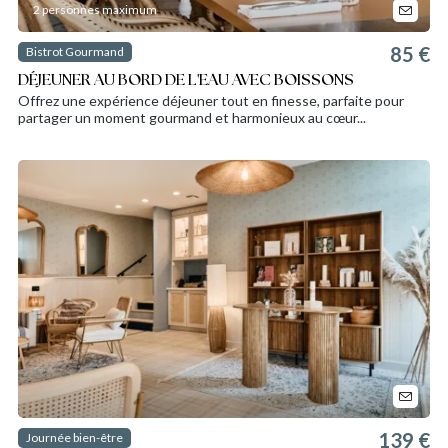
2 personnes maximum
85 €
Bistrot Gourmand
DÉJEUNER AU BORD DE L'EAU AVEC BOISSONS
Offrez une expérience déjeuner tout en finesse, parfaite pour
partager un moment gourmand et harmonieux au cœur...
139 €
Journée bien-être