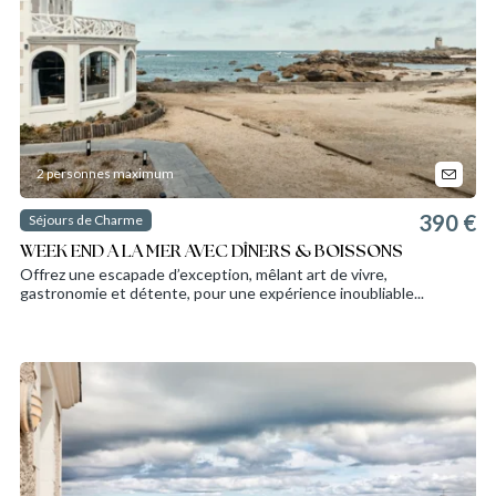
2 personnes maximum
390 €
Séjours de Charme
WEEK END A LA MER AVEC DÎNERS & BOISSONS
Offrez une escapade d’exception, mêlant art de vivre,
gastronomie et détente, pour une expérience inoubliable...