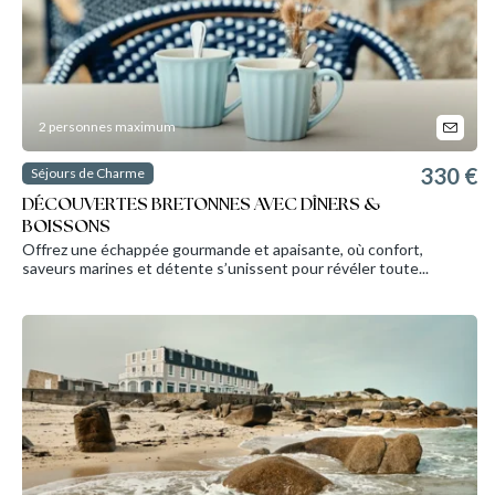
2 personnes maximum
330 €
Séjours de Charme
DÉCOUVERTES BRETONNES AVEC DÎNERS &
BOISSONS
Offrez une échappée gourmande et apaisante, où confort,
saveurs marines et détente s’unissent pour révéler toute...