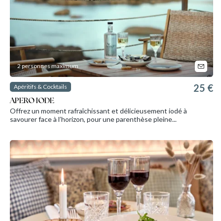
2 personnes maximum
25 €
Apéritifs & Cocktails
APERO IODE
Offrez un moment rafraîchissant et délicieusement iodé à
savourer face à l’horizon, pour une parenthèse pleine...