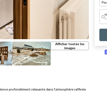
Pou
V
E
Afficher toutes les
images
ience profondément relaxante dans l’atmosphère raffinée