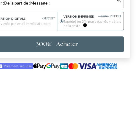
r :
De la part de :
Message :
VERSION IMPRIMÉE
+
5.99
€
OFFERT
ERSION DIGITALE
GRATUIT
Expédié en 24h jours ouvrés + délais
nvoyée par email immédiatement
de la poste.
300
€
- Acheter