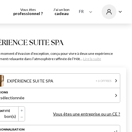
Vous êtes
J'ai un bon
FR
professionnel ?
cadeau
ÉRIENCE SUITE SPA
 moment d’évasion d’exception, conçu pour vivre à deux une expérience
ent relaxante dans l’atmosphère raffinée de l’Hôt...
Lire la suite
EXPÉRIENCE SUITE SPA
+ 6 OFFRES
IONS
 sélectionnée
NTITÉ
Vous êtes une entreprise ou un CE ?
bon(s)
SONNALISATION