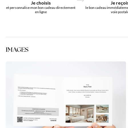
Je choisis
Je reçoi
et personnalise mon bon cadeau directement
le bon cadeau immédiatemen
en ligne
voie postal
IMAGES