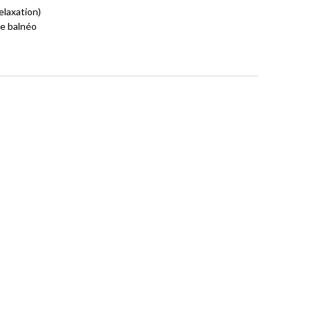
laxation)
re balnéo