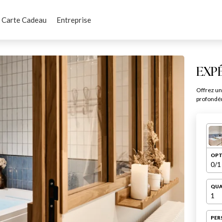
Carte Cadeau
Entreprise
EXP
Offrez un
profondém
OPT
0
/1
QUA
1
PER